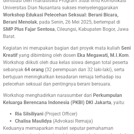
diinisiasi oleh mahasiswa Program Studi Ilmu Komunikasi
Universitas Dian Nusantara sukses menyelenggarakan
Workshop Edukasi Pelecehan Seksual: Berani Bicara,
Berani Menolak
, pada Senin, 26 Mei 2025, bertempat di
SMP Plus Fajar Sentosa
, Cileungsi, Kabupaten Bogor, Jawa
Barat.
Kegiatan ini merupakan bagian dari proyek mata kuliah
Seni
Kreatif
yang dibimbing oleh dosen
Eka Megawati, M.I.Kom
.
Workshop diikuti oleh dua kelas siswa dengan total peserta
sebanyak
64 orang
(32 perempuan dan 32 laki-laki), serta
bertujuan meningkatkan kesadaran remaja terhadap isu
pelecehan seksual dan pentingnya berani bersuara.
Workshop menghadirkan narasumber dari
Perkumpulan
Keluarga Berencana Indonesia (PKBI) DKI Jakarta
, yaitu:
Ria Silsiliyani
(Project Officer)
Chalisa Maulidya
(Advokasi Remaja)
Keduanya memaparkan materi seputar pemahaman