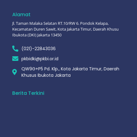
Alamat
Jl. Taman Malaka Selatan RT.10/RW 6. Pondok Kelapa,
Kecamatan Duren Sawit, Kota Jakarta Timur, Daerah Khusu
Ibukota (DKI) Jakarta 13450
(021)-22843036
pkbidki@pkbi.or.id
QW9G+P5 Pd. Klp., Kota Jakarta Timur, Daerah
Khusus Ibukota Jakarta
Berita Terkini
Workshop Edukasi “Berani Bicara, Berani
Menolak” Sukses Digelar Bersama PKBI dan
Kampanye #MulaiBicara
Mei 27, 2025